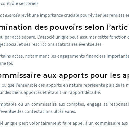
contrôle sectoriels.
ment exercée
revêt une importance cruciale pour éviter les remises en
ination des pouvoirs selon l’artic
u par acte séparé. L’associé unique peut assumer cette fonction o
jet social et des restrictions statutaires éventuelles.
rtains actes, notamment les engagements financiers importants ou
ne foi.
ommissaire aux apports pour les a
s ou que l’ensemble des apports en nature représente plus de la mo
ur des biens apportés et établit un rapport détaillé.
ptable ou un commissaire aux comptes, engage sa responsabili
’éventuelles contestations ultérieures.
cié unique peut volontairement faire appel à un commissaire aux