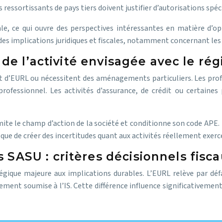
es ressortissants de pays tiers doivent justifier d’autorisations spéc
, ce qui ouvre des perspectives intéressantes en matière d’opt
des implications juridiques et fiscales, notamment concernant les
é de l’activité envisagée avec le r
t d’EURL ou nécessitent des aménagements particuliers. Les pro
rofessionnel. Les activités d’assurance, de crédit ou certaines 
limite le champ d’action de la société et conditionne son code APE.
sque de créer des incertitudes quant aux activités réellement exerc
SASU : critères décisionnels fisca
gique majeure aux implications durables. L’EURL relève par défa
ement soumise à l’IS. Cette différence influence significativement