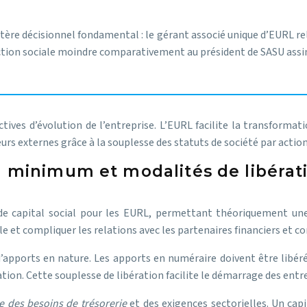
itère décisionnel fondamental : le gérant associé unique d’EURL rel
ction sociale moindre comparativement au président de SASU assim
ives d’évolution de l’entreprise. L’EURL facilite la transformat
urs externes grâce à la souplesse des statuts de société par action
l minimum et modalités de libératio
de capital social pour les EURL, permettant théoriquement un
e et compliquer les relations avec les partenaires financiers et 
’apports en nature. Les apports en numéraire doivent être libéré
tion. Cette souplesse de libération facilite le démarrage des entre
e des besoins de trésorerie
et des exigences sectorielles. Un capi